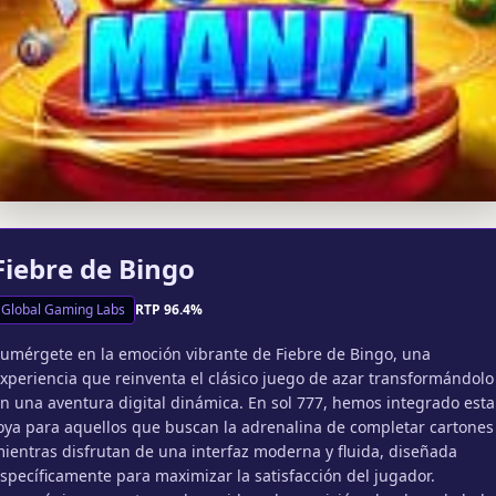
▶
Fiebre de Bingo
Global Gaming Labs
RTP 96.4%
umérgete en la emoción vibrante de Fiebre de Bingo, una
xperiencia que reinventa el clásico juego de azar transformándolo
n una aventura digital dinámica. En sol 777, hemos integrado esta
oya para aquellos que buscan la adrenalina de completar cartones
ientras disfrutan de una interfaz moderna y fluida, diseñada
specíficamente para maximizar la satisfacción del jugador.