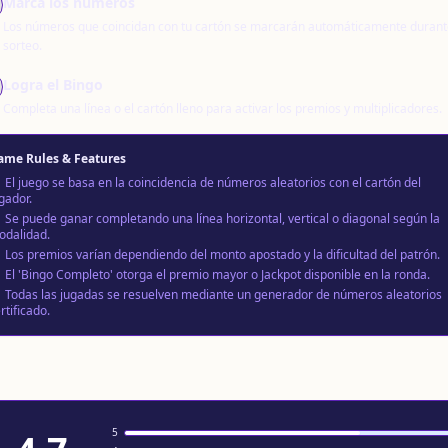
Marca los números
Los números que coincidan con tu cartón se marcarán automáticamente durant
sorteo.
Logra el Bingo
Completa una línea o el cartón lleno para activar los premios y multiplicadores.
ame Rules & Features
El juego se basa en la coincidencia de números aleatorios con el cartón del
gador.
Se puede ganar completando una línea horizontal, vertical o diagonal según la
odalidad.
Los premios varían dependiendo del monto apostado y la dificultad del patrón.
El 'Bingo Completo' otorga el premio mayor o Jackpot disponible en la ronda.
Todas las jugadas se resuelven mediante un generador de números aleatorios
rtificado.
5