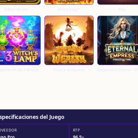
Trébol de oro
Africa X Up™
Pop
paras de las 3 Brujas
Viaje a la riqueza
specificaciones del Juego
OVEEDOR
RTP
ngo Pro
96.5
%