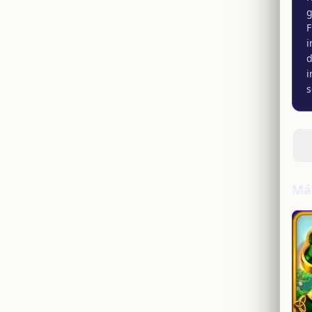
g
F
i
d
i
s
Má