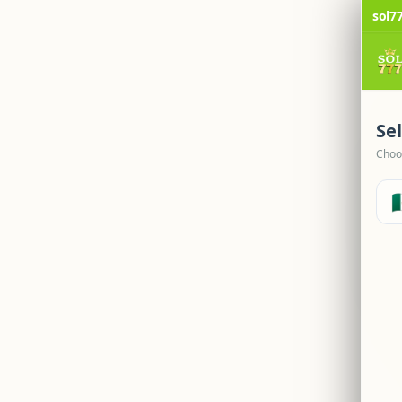
sol7
Se
Choos
