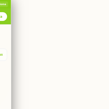
dioma
ra
MX