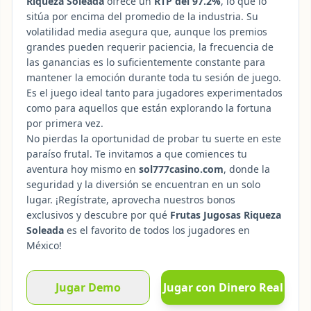
Riqueza Soleada
ofrece un
RTP del 97.2%
, lo que lo
sitúa por encima del promedio de la industria. Su
volatilidad media asegura que, aunque los premios
grandes pueden requerir paciencia, la frecuencia de
las ganancias es lo suficientemente constante para
mantener la emoción durante toda tu sesión de juego.
Es el juego ideal tanto para jugadores experimentados
como para aquellos que están explorando la fortuna
por primera vez.
No pierdas la oportunidad de probar tu suerte en este
paraíso frutal. Te invitamos a que comiences tu
aventura hoy mismo en
sol777casino.com
, donde la
seguridad y la diversión se encuentran en un solo
lugar. ¡Regístrate, aprovecha nuestros bonos
exclusivos y descubre por qué
Frutas Jugosas Riqueza
Soleada
es el favorito de todos los jugadores en
México!
Jugar Demo
Jugar con Dinero Real