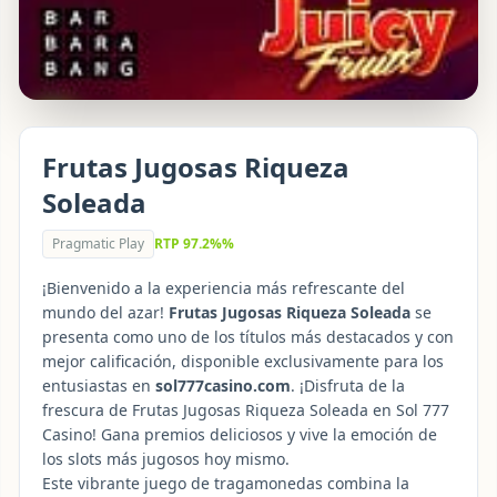
▶
Frutas Jugosas Riqueza
Soleada
Pragmatic Play
RTP 97.2%%
¡Bienvenido a la experiencia más refrescante del
mundo del azar!
Frutas Jugosas Riqueza Soleada
se
presenta como uno de los títulos más destacados y con
mejor calificación, disponible exclusivamente para los
entusiastas en
sol777casino.com
. ¡Disfruta de la
frescura de Frutas Jugosas Riqueza Soleada en Sol 777
Casino! Gana premios deliciosos y vive la emoción de
los slots más jugosos hoy mismo.
Este vibrante juego de tragamonedas combina la