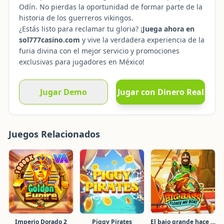
Odín. No pierdas la oportunidad de formar parte de la
historia de los guerreros vikingos.
¿Estás listo para reclamar tu gloria? ¡
Juega ahora en
sol777casino.com
y vive la verdadera experiencia de la
furia divina con el mejor servicio y promociones
exclusivas para jugadores en México!
Jugar Demo
Jugar con Dinero Real
Juegos Relacionados
Imperio Dorado 2
Piggy Pirates
El bajo grande hace flotar mi bote