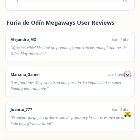
1
1%
Furia de Odín Megaways User Reviews
Alejandro_MX
hace 2 días
“¡Qué increíble! Me llevé un premio gigante con los multiplicadores de
Odín. Muy divertido.”
Mariana_Gamer
hace 1 semana
“Las funciones Megaways son una pasada. La jugabilidad es super
fluida y emocionante.”
Juanito_777
hace 3 días
“Excelente juego, los gráficos son de primera y la suerte estuvo de mi
lado hoy. ¡Gran victoria!”