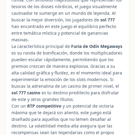
tesoros de los dioses nórdicos, el juego visualmente
cautivador te sumerge en un mundo de leyenda. Al
buscar la mejor diversión, los jugadores de
sol 777
han encontrado en este juego el equilibrio perfecto
entre temática mística y potencial de ganancias
masivas.
La característica principal de
Furia de Odín Megaways
es su ronda de bonificación, donde los multiplicadores
pueden escalar rápidamente, permitiendo que los
premios crezcan de manera explosiva. Gracias a su
alta calidad gráfica y fluidez, es el momento ideal para
experimentar la emoción de los slots modernos. Si
buscas la adrenalina de un casino de primer nivel, el
sol 777 casino
es tu destino predilecto para disfrutar
de este y otros grandes títulos.
Con un
RTP competitivo
y un potencial de victoria
máxima que te dejará sin aliento, este juego está
diseñado para aquellos que no temen desafiar al
destino. La volatilidad media-alta asegura que las
recompensas sean tan legendarias como el propio