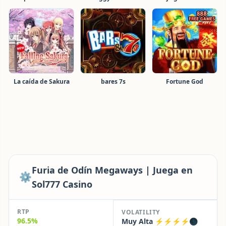
La caída de Sakura
bares 7s
Fortune God
Furia de Odín Megaways | Juega en
⚙️
Sol777 Casino
RTP
VOLATILITY
96.5%
Muy Alta ⚡⚡⚡⚡🌑