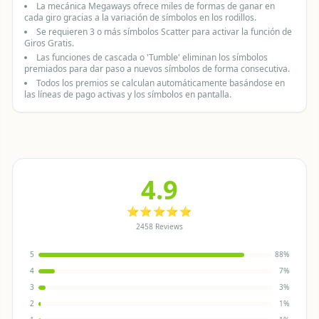
La mecánica Megaways ofrece miles de formas de ganar en
cada giro gracias a la variación de símbolos en los rodillos.
Se requieren 3 o más símbolos Scatter para activar la función de
Giros Gratis.
Las funciones de cascada o 'Tumble' eliminan los símbolos
premiados para dar paso a nuevos símbolos de forma consecutiva.
Todos los premios se calculan automáticamente basándose en
las líneas de pago activas y los símbolos en pantalla.
4.9
⭐⭐⭐⭐⭐
2458 Reviews
5
88%
4
7%
3
3%
2
1%