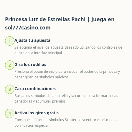
Princesa Luz de Estrellas Pachi | Juega en
sol777casino.com
Ajusta tu apuesta
1
Selecciona el nivel de apuesta deseado utilizando los controles de
ajuste en la interfaz principal.
Gira los rodillos
2
Presiona el botón de inicio para invocar el poder de la princesa y
hacer girar los símbolos mágicos.
Caza combinaciones
3
Busca los símbolos de la estrella y la corona para formar líneas
ganadoras y acumular premios.
Activa los giros gratis
4
Consigue suficientes símbolos Scatter para entrar en el modo de
bonificación especial.