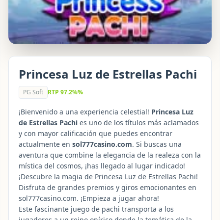
▶
Princesa Luz de Estrellas Pachi
PG Soft
RTP 97.2%%
¡Bienvenido a una experiencia celestial!
Princesa Luz
de Estrellas Pachi
es uno de los títulos más aclamados
y con mayor calificación que puedes encontrar
actualmente en
sol777casino.com
. Si buscas una
aventura que combine la elegancia de la realeza con la
mística del cosmos, ¡has llegado al lugar indicado!
¡Descubre la magia de Princesa Luz de Estrellas Pachi!
Disfruta de grandes premios y giros emocionantes en
sol777casino.com. ¡Empieza a jugar ahora!
Este fascinante juego de pachi transporta a los
jugadores a un reino onírico donde la temática de la