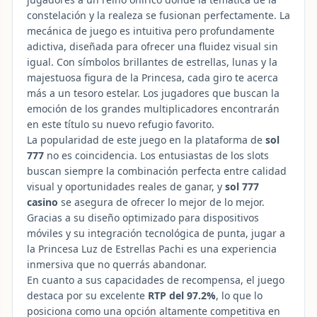
constelación y la realeza se fusionan perfectamente. La
mecánica de juego es intuitiva pero profundamente
adictiva, diseñada para ofrecer una fluidez visual sin
igual. Con símbolos brillantes de estrellas, lunas y la
majestuosa figura de la Princesa, cada giro te acerca
más a un tesoro estelar. Los jugadores que buscan la
emoción de los grandes multiplicadores encontrarán
en este título su nuevo refugio favorito.
La popularidad de este juego en la plataforma de
sol
777
no es coincidencia. Los entusiastas de los slots
buscan siempre la combinación perfecta entre calidad
visual y oportunidades reales de ganar, y
sol 777
casino
se asegura de ofrecer lo mejor de lo mejor.
Gracias a su diseño optimizado para dispositivos
móviles y su integración tecnológica de punta, jugar a
la Princesa Luz de Estrellas Pachi es una experiencia
inmersiva que no querrás abandonar.
En cuanto a sus capacidades de recompensa, el juego
destaca por su excelente
RTP del 97.2%
, lo que lo
posiciona como una opción altamente competitiva en