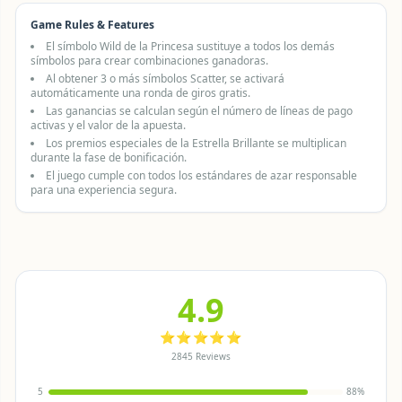
Game Rules & Features
El símbolo Wild de la Princesa sustituye a todos los demás
símbolos para crear combinaciones ganadoras.
Al obtener 3 o más símbolos Scatter, se activará
automáticamente una ronda de giros gratis.
Las ganancias se calculan según el número de líneas de pago
activas y el valor de la apuesta.
Los premios especiales de la Estrella Brillante se multiplican
durante la fase de bonificación.
El juego cumple con todos los estándares de azar responsable
para una experiencia segura.
4.9
⭐⭐⭐⭐⭐
2845 Reviews
5
88%