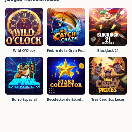
Wild O'Clock
Fiebre de la Gran Pesca
BlackJack 21
Burro Espacial
Recolector de Estrellas
Tres Cerditos Locos