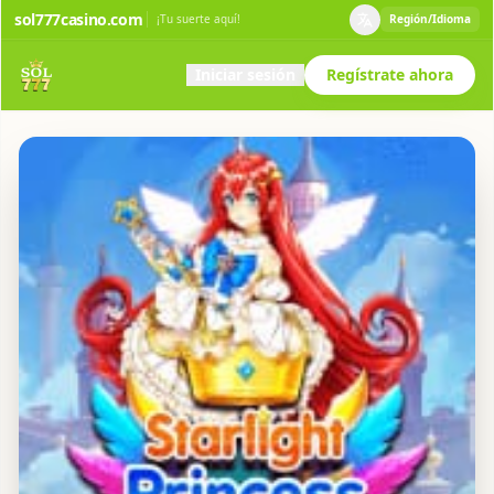
sol777casino.com
¡Tu suerte aquí!
Región/Idioma
Iniciar sesión
Regístrate ahora