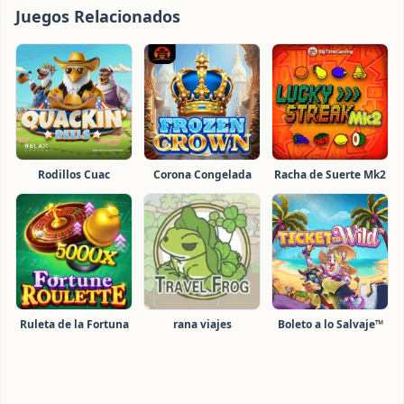
Juegos Relacionados
Rodillos Cuac
Corona Congelada
Racha de Suerte Mk2
Ruleta de la Fortuna
rana viajes
Boleto a lo Salvaje™