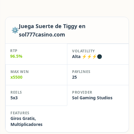
Juega Suerte de Tiggy en
⚙️
sol777casino.com
RTP
VOLATILITY
96.5%
Alta ⚡⚡⚡🌑
MAX WIN
PAYLINES
x5500
25
REELS
PROVIDER
5x3
Sol Gaming Studios
FEATURES
Giros Gratis,
Multiplicadores