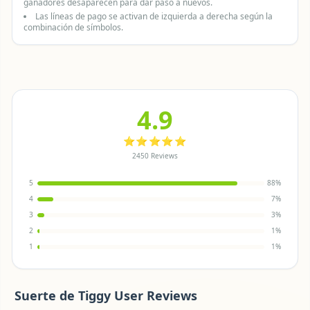
ganadores desaparecen para dar paso a nuevos.
Las líneas de pago se activan de izquierda a derecha según la
combinación de símbolos.
4.9
⭐⭐⭐⭐⭐
2450 Reviews
5
88%
4
7%
3
3%
2
1%
1
1%
Suerte de Tiggy User Reviews