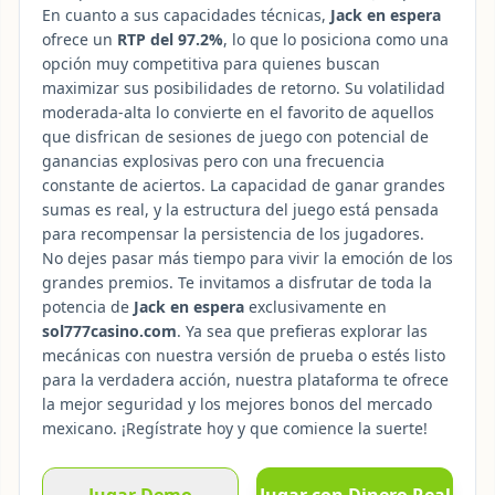
En cuanto a sus capacidades técnicas,
Jack en espera
ofrece un
RTP del 97.2%
, lo que lo posiciona como una
opción muy competitiva para quienes buscan
maximizar sus posibilidades de retorno. Su volatilidad
moderada-alta lo convierte en el favorito de aquellos
que disfrican de sesiones de juego con potencial de
ganancias explosivas pero con una frecuencia
constante de aciertos. La capacidad de ganar grandes
sumas es real, y la estructura del juego está pensada
para recompensar la persistencia de los jugadores.
No dejes pasar más tiempo para vivir la emoción de los
grandes premios. Te invitamos a disfrutar de toda la
potencia de
Jack en espera
exclusivamente en
sol777casino.com
. Ya sea que prefieras explorar las
mecánicas con nuestra versión de prueba o estés listo
para la verdadera acción, nuestra plataforma te ofrece
la mejor seguridad y los mejores bonos del mercado
mexicano. ¡Regístrate hoy y que comience la suerte!