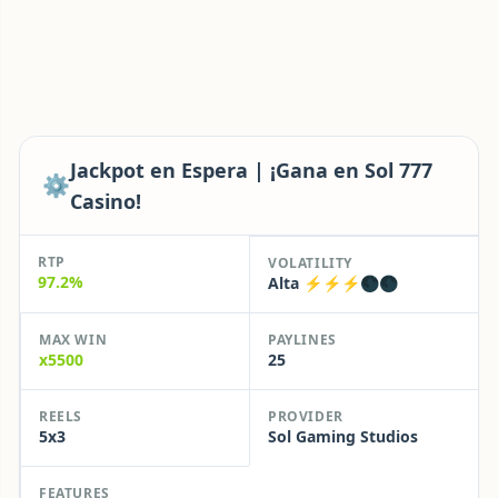
Jackpot en Espera | ¡Gana en Sol 777
⚙️
Casino!
RTP
VOLATILITY
97.2%
Alta ⚡⚡⚡🌑🌑
MAX WIN
PAYLINES
x5500
25
REELS
PROVIDER
5x3
Sol Gaming Studios
FEATURES