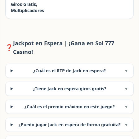
Giros Gratis,
Multiplicadores
Jackpot en Espera | ¡Gana en Sol 777
❓
Casino!
¿Cuál es el RTP de Jack en espera?
▼
¿Tiene Jack en espera giros gratis?
▼
¿Cuál es el premio máximo en este juego?
▼
¿Puedo jugar Jack en espera de forma gratuita?
▼