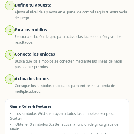
Define tu apuesta
1
Ajusta el nivel de apuesta en el panel de control según tu estrategia
de juego.
Gira los rodillos
2
Presiona el botón de giro para activar las luces de neón y ver los
resultados.
Conecta los enlaces
3
Busca que los símbolos se conecten mediante las líneas de neón
para ganar premios.
Activa los bonos
4
Consigue los símbolos especiales para entrar en la ronda de
multiplicadores.
Game Rules & Features
Los símbolos Wild sustituyen a todos los símbolos excepto al
Scatter.
Obtener 3 símbolos Scatter activa la función de giros gratis de
Neón.