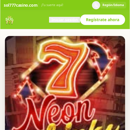
sol777casino.com
¡Tu suerte aquí!
Región/Idioma
Iniciar sesión
Regístrate ahora