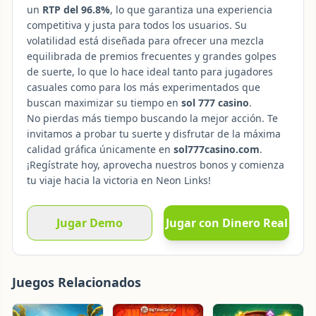
un
RTP del 96.8%
, lo que garantiza una experiencia
competitiva y justa para todos los usuarios. Su
volatilidad está diseñada para ofrecer una mezcla
equilibrada de premios frecuentes y grandes golpes
de suerte, lo que lo hace ideal tanto para jugadores
casuales como para los más experimentados que
buscan maximizar su tiempo en
sol 777 casino
.
No pierdas más tiempo buscando la mejor acción. Te
invitamos a probar tu suerte y disfrutar de la máxima
calidad gráfica únicamente en
sol777casino.com
.
¡Regístrate hoy, aprovecha nuestros bonos y comienza
tu viaje hacia la victoria en Neon Links!
Jugar Demo
Jugar con Dinero Real
Juegos Relacionados