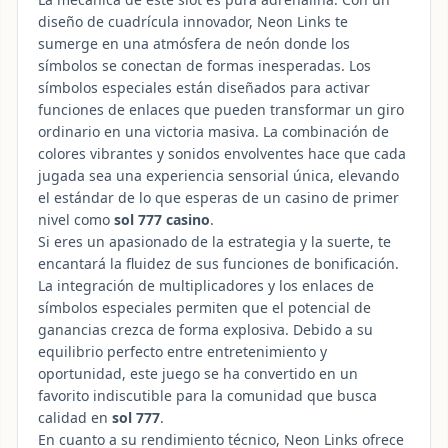
diseño de cuadrícula innovador, Neon Links te
sumerge en una atmósfera de neón donde los
símbolos se conectan de formas inesperadas. Los
símbolos especiales están diseñados para activar
funciones de enlaces que pueden transformar un giro
ordinario en una victoria masiva. La combinación de
colores vibrantes y sonidos envolventes hace que cada
jugada sea una experiencia sensorial única, elevando
el estándar de lo que esperas de un casino de primer
nivel como
sol 777 casino
.
Si eres un apasionado de la estrategia y la suerte, te
encantará la fluidez de sus funciones de bonificación.
La integración de multiplicadores y los enlaces de
símbolos especiales permiten que el potencial de
ganancias crezca de forma explosiva. Debido a su
equilibrio perfecto entre entretenimiento y
oportunidad, este juego se ha convertido en un
favorito indiscutible para la comunidad que busca
calidad en
sol 777
.
En cuanto a su rendimiento técnico, Neon Links ofrece