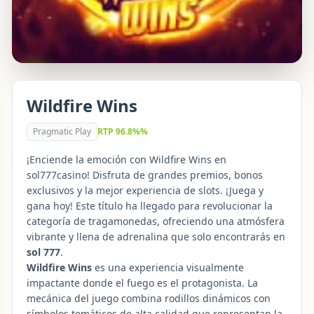
▶
Wildfire Wins
Pragmatic Play
RTP 96.8%%
¡Enciende la emoción con Wildfire Wins en
sol777casino! Disfruta de grandes premios, bonos
exclusivos y la mejor experiencia de slots. ¡Juega y
gana hoy! Este título ha llegado para revolucionar la
categoría de tragamonedas, ofreciendo una atmósfera
vibrante y llena de adrenalina que solo encontrarás en
sol 777
.
Wildfire Wins
es una experiencia visualmente
impactante donde el fuego es el protagonista. La
mecánica del juego combina rodillos dinámicos con
símbolos temáticos de alta calidad que representan la