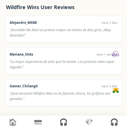
Wildfire Wins User Reviews
Alejandro_MX88
hace 2 días
“¡Increíble! Me llevé un premio mayor en menos de diez giros. ¡Muy
divertido!”
Mariana_Slots
hace 1 semana
“La mejor experiencia de slots que he tenido. Los premios salen súper
seguido.”
Gamer_Chilang0
hace 3 días
“¡Qué emoción! Wildfire Wins es mi favorito ahora, los gráficos son
geniales.”
🏠
💳
🎧
💎
🎧