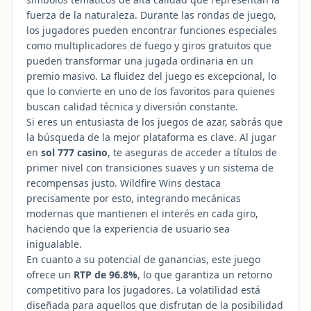
fuerza de la naturaleza. Durante las rondas de juego,
los jugadores pueden encontrar funciones especiales
como multiplicadores de fuego y giros gratuitos que
pueden transformar una jugada ordinaria en un
premio masivo. La fluidez del juego es excepcional, lo
que lo convierte en uno de los favoritos para quienes
buscan calidad técnica y diversión constante.
Si eres un entusiasta de los juegos de azar, sabrás que
la búsqueda de la mejor plataforma es clave. Al jugar
en
sol 777 casino
, te aseguras de acceder a títulos de
primer nivel con transiciones suaves y un sistema de
recompensas justo. Wildfire Wins destaca
precisamente por esto, integrando mecánicas
modernas que mantienen el interés en cada giro,
haciendo que la experiencia de usuario sea
inigualable.
En cuanto a su potencial de ganancias, este juego
ofrece un
RTP de 96.8%
, lo que garantiza un retorno
competitivo para los jugadores. La volatilidad está
diseñada para aquellos que disfrutan de la posibilidad